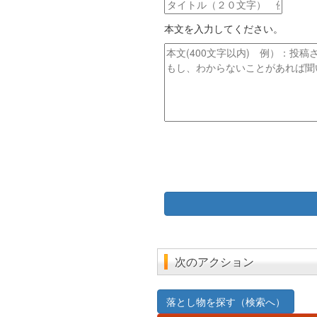
タ
ド
イ
レ
本文を入力してください。
ト
ス
ル
本
文
次のアクション
落とし物を探す（検索へ）