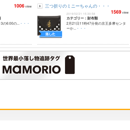
1006
三つ折りのミニーちゃんの・・・
view
1569
view
2019/02/21 15:30:58
類
カテゴリー：財布類
3の6:00の...
・・・
2月21日11時47分発の京王多摩センタ
ーか...
・・・