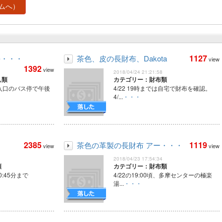
ムへ）
1127
長・・・
茶色、皮の長財布、Dakota
view
1392
view
2018/04/24 21:21:58
ん類
カテゴリー：財布類
入口のバス停で午後
4/22 19時までは自宅で財布を確認。
4/...
・・・
2385
1119
茶色の革製の長財布 アー・・・
view
view
2018/04/23 17:54:34
類
カテゴリー：財布類
10:45分まで
4/22の19:00頃、多摩センターの極楽
湯...
・・・