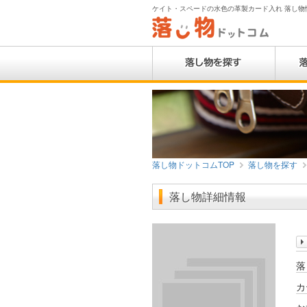
ケイト・スペードの水色の革製カード入れ 落し物情
落し物ドットコムTOP
落し物を探す
落し物詳細情報
落
カ