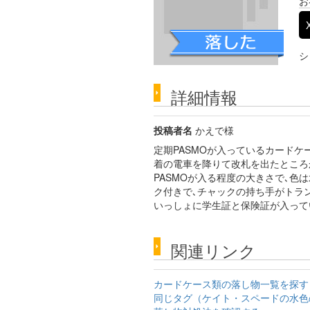
お
シ
詳細情報
投稿者名
かえで様
定期PASMOが入っているカードケ
着の電車を降りて改札を出たところ
PASMOが入る程度の大きさで､色
ク付きで､チャックの持ち手がトラ
いっしょに学生証と保険証が入ってい
関連リンク
カードケース類の落し物一覧を探す
同じタグ（ケイト・スペードの水色