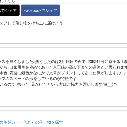
礼：なし
Xでシェア
Facebookでシェア
ェアして落し物を持ち主に届けよう！
ースを無くしました｡無くしたのは2月16日の夜で､20時49分に京王永山
から､自家用車を停めてあった京王線の高架下までの道路だと思われます
は水色､表面に銀色かなにかで文章がプリントしてあった気がします｡チャ
ンプのスペードの形をしているのが特徴です｡
るので､拾った､見かけたという方はご協力お願いしますm(__)m
の革製カード入れ）の落し物を探す