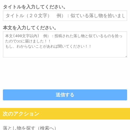
ル
タイトルを入力してください。
ア
タ
ド
イ
レ
ト
本文を入力してください。
ス
ル
本
文
次のアクション
落とし物を探す（検索へ）