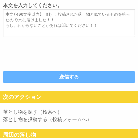
レ
ト
本文を入力してください。
ス
ル
本
文
次のアクション
落とし物を探す（検索へ）
落とし物を投稿する（投稿フォームへ）
周辺の落し物