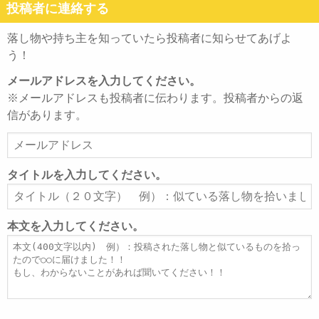
投稿者に連絡する
落し物や持ち主を知っていたら投稿者に知らせてあげよ
う！
メールアドレスを入力してください。
※メールアドレスも投稿者に伝わります。投稿者からの返
信があります。
メ
ー
ル
タイトルを入力してください。
ア
タ
ド
イ
レ
ト
本文を入力してください。
ス
ル
本
文