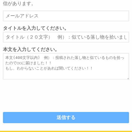
信があります。
メ
ー
ル
タイトルを入力してください。
ア
タ
ド
イ
レ
ト
本文を入力してください。
ス
ル
本
文