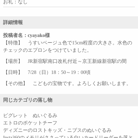
お礼：なし
詳細情報
投稿者名：cyayako様
【特徴】 うすいベージュ色で15cm程度の大きさ。水色の
チェックのエプロンをつけていました。
【場所】 JR新宿駅南口改札付近～京王新線新宿駅の間
【日時】 7/28（日）18：50～19：00頃
【その他】 こどもの宝物です。よろしくお願いします。
同じカテゴリの落し物
ピグレット ぬいぐるみ
エトロのポケットチーフ
ディズニーのロストキッズ・ニブスのぬいぐるみ
Insta360のメモリがささっている白いカードリーダーを落と