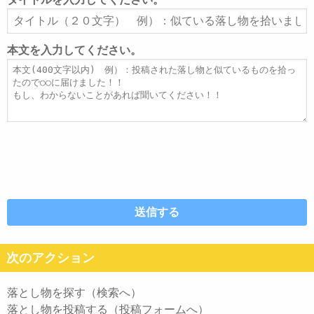
ア
タ
ド
イ
レ
ト
本文を入力してください。
ス
ル
本
文
次のアクション
落とし物を探す（検索へ）
落とし物を投稿する（投稿フォームへ）