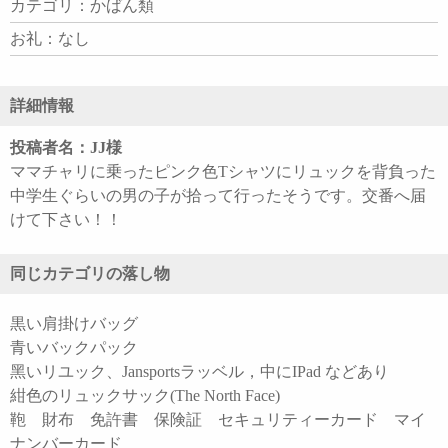
カテゴリ：かばん類
お礼：なし
詳細情報
投稿者名：JJ様
ママチャリに乗ったピンク色Tシャツにリュックを背負った
中学生ぐらいの男の子が拾って行ったそうです。交番へ届
けて下さい！！
同じカテゴリの落し物
黒い肩掛けバッグ
青いバックパック
黑いリユック、Jansportsラッベル，中にIPad などあり
紺色のリュックサック(The North Face)
鞄 財布 免許書 保険証 セキュリティーカード マイ
ナンバーカード