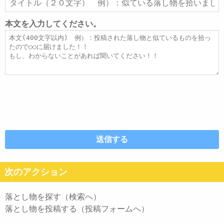
ド
イ
レ
ト
本文を入力してください。
ス
ル
本
文
次のアクション
落とし物を探す（検索へ）
落とし物を投稿する（投稿フォームへ）