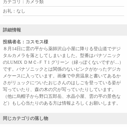
カテゴリ：カメラ類
お礼：なし
詳細情報
投稿者名：コスモス様
８月14日に雲の平から薬師沢山小屋に降りる登山道でデジ
タルカメラを落としてしまいました。型番はパナソニック
のLUMIX ＤＭＣ-ＦＴ1 グリーン（緑っぽくないですが…）
です。パナソニックとは関係のないピンクがかったデジカ
メケースに入っています。画像で中房温泉と書いてあるか
さがリュックについたおじさんのはしごを登っている姿が
写っていたり、森の木の穴が写っていたりしています。
（他に烏帽子から野口五郎岳、水晶小屋、雲の平の景色な
ど）もし心当たりのある方は情報よろしくお願いします。
同じカテゴリの落し物