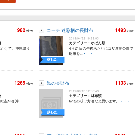
982
1493
コーチ 迷彩柄の長財布
view
view
2018/04/22 16:33:03
類
カテゴリー：かばん類
にかけて、沖縄県う
4月21日の午後あたりにコザ運動公園で
財布を...
・・・
1265
1133
杖
黒の長財布
view
view
2019/06/13 12:38:43
他
カテゴリー：財布類
:30過ぎ頃 沖
6/12の明け方頃だと思います。
・・・