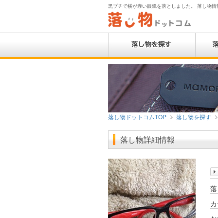
黒ブチで横が赤い眼鏡を落としました。 落し物情報 |
落し物ドットコムTOP
落し物を探す
落し物詳細情報
落
カ