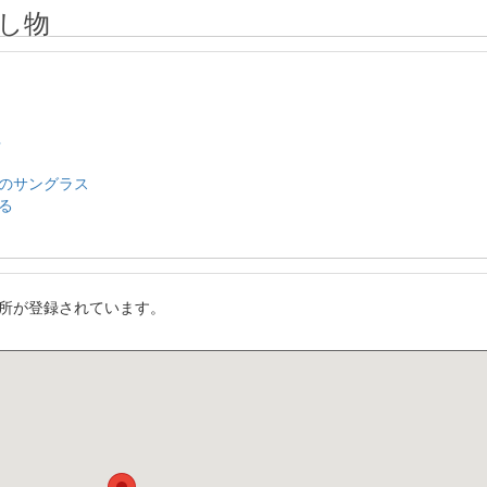
し物
ネ
のサングラス
る
所が登録されています。