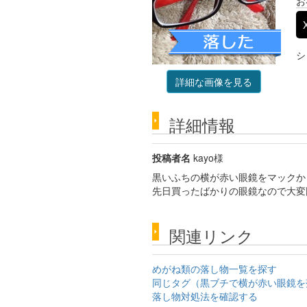
お
シ
詳細な画像を見る
詳細情報
投稿者名
kayo様
黒いふちの横が赤い眼鏡をマックか
先日買ったばかりの眼鏡なので大変
関連リンク
めがね類の落し物一覧を探す
同じタグ（黒ブチで横が赤い眼鏡を
落し物対処法を確認する