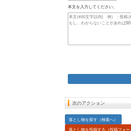
ド
イ
レ
本文を入力してください。
ト
ス
ル
本
文
次のアクション
落とし物を探す（検索へ）
落とし物を投稿する（投稿フォー