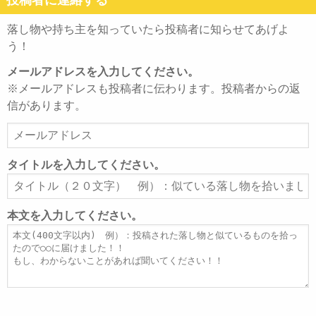
落し物や持ち主を知っていたら投稿者に知らせてあげよ
う！
メールアドレスを入力してください。
※メールアドレスも投稿者に伝わります。投稿者からの返
信があります。
メ
ー
ル
タイトルを入力してください。
ア
タ
ド
イ
レ
ト
本文を入力してください。
ス
ル
本
文