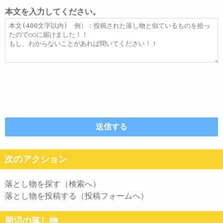
レ
ト
本文を入力してください。
ス
ル
本
文
次のアクション
落とし物を探す（検索へ）
落とし物を投稿する（投稿フォームへ）
周辺の落し物