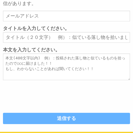
信があります。
メ
ー
ル
タイトルを入力してください。
ア
タ
ド
イ
レ
ト
本文を入力してください。
ス
ル
本
文