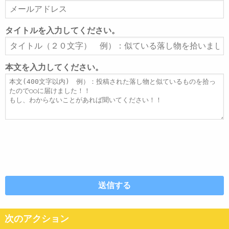
メ
ー
ル
タイトルを入力してください。
ア
タ
ド
イ
レ
ト
本文を入力してください。
ス
ル
本
文
次のアクション