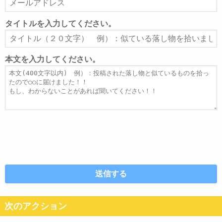
ー
ル
タイトルを入力してください。
ア
タ
ド
イ
レ
ト
本文を入力してください。
ス
ル
本
文
次のアクション