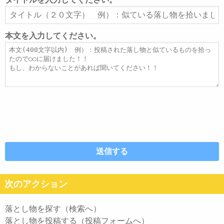
ア
タ
ド
イ
レ
ト
本文を入力してください。
ス
ル
本
文
次のアクション
落とし物を探す（検索へ）
落とし物を投稿する（投稿フォームへ）