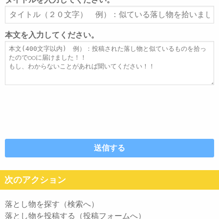
ア
タ
ド
イ
レ
ト
本文を入力してください。
ス
ル
本
文
次のアクション
落とし物を探す（検索へ）
落とし物を投稿する（投稿フォームへ）