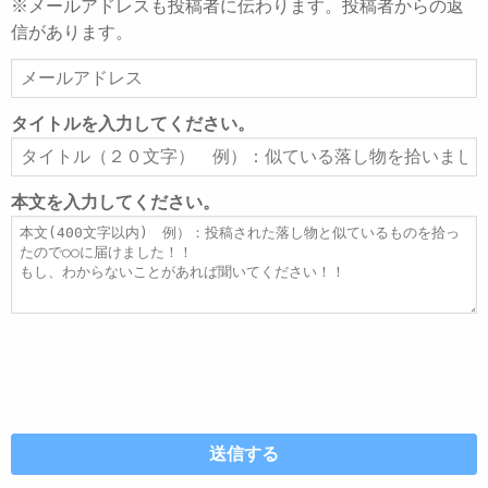
※メールアドレスも投稿者に伝わります。投稿者からの返
信があります。
メ
ー
ル
タイトルを入力してください。
ア
タ
ド
イ
レ
ト
本文を入力してください。
ス
ル
本
文