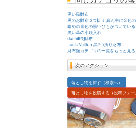
黒い黒財布
黒のお財布 2つ折り 真ん中に金色
暗めの青色の黒いひもがついている
黒い革の小銭入れ
dunhill長財布
Louis Vuitton 黒2つ折り財布
財布類カテゴリの一覧をもっと見る
次のアクション
落とし物を探す（検索へ）
落とし物を投稿する（投稿フォー