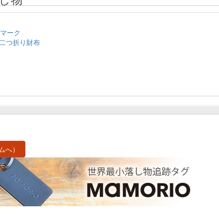
のマーク
二つ折り財布
ムへ）