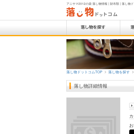
アニサマ2012の袋 落し物情報 | 財布類 | 落し物
落し物ドットコムTOP
落し物を探す
落し物詳細情報
カ
お