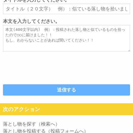
ア
タ
ド
イ
レ
ト
本文を入力してください。
ス
ル
本
文
次のアクション
落とし物を探す（検索へ）
落とし物を投稿する（投稿フォームへ）