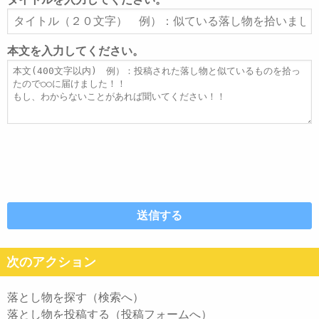
ア
タ
ド
イ
レ
ト
本文を入力してください。
ス
ル
本
文
次のアクション
落とし物を探す（検索へ）
落とし物を投稿する（投稿フォームへ）