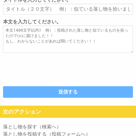
ア
タ
ド
イ
レ
ト
本文を入力してください。
ス
ル
本
文
次のアクション
落とし物を探す（検索へ）
落とし物を投稿する（投稿フォームへ）