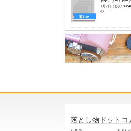
カテゴリー：カー
1月7日(日)夜18-
の...
・・・
落とし物ドットコ
HOME
あり