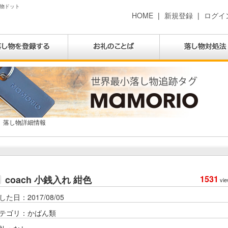
落し物ドット
HOME
|
新規登録
|
ログイ
落し物詳細情報
coach 小銭入れ 紺色
1531
vie
した日：2017/08/05
テゴリ：かばん類