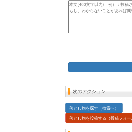
ス
ル
本
文
次のアクション
落とし物を探す（検索へ）
落とし物を投稿する（投稿フォー