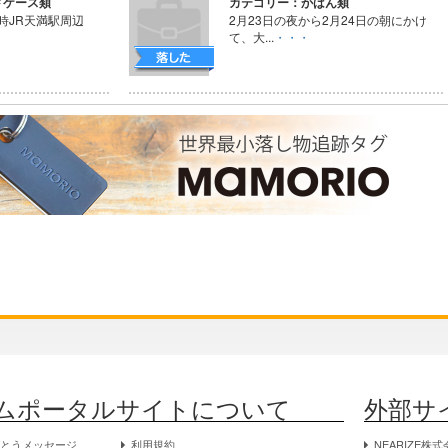
ドケース類
カテゴリー：かばん類
24時JR天満駅周辺
2月23日の夜から2月24日の朝にかけ
て、大...
・・・
ムポータルサイトについて
外部サ
がとうメッセージ
利用規約
NEARIZE株