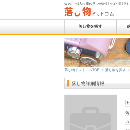
coach 小銭入れ 紺色 落し物情報 | かばん類 | 
落し物ドットコムTOP
落し物を探す
落し物詳細情報
落
カ