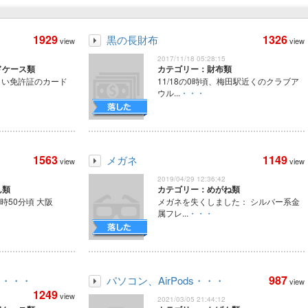
1929
1326
黒の長財布
view
view
2017/11/18 05:28:15
ドケース類
カテゴリー：財布類
に白い免許証のカード
11/18の0時頃、梅田駅近くのクラブア
ウル...
・・・
1563
1149
メガネ
view
view
2019/04/29 12:36:42
ん類
カテゴリー：めがね類
2時50分頃 大阪
メガネを失くしました： シルバー系金
属フレ...
・・・
987
カ・・・
パソコン、AirPods・・・
view
1249
view
2021/03/05 21:44:12