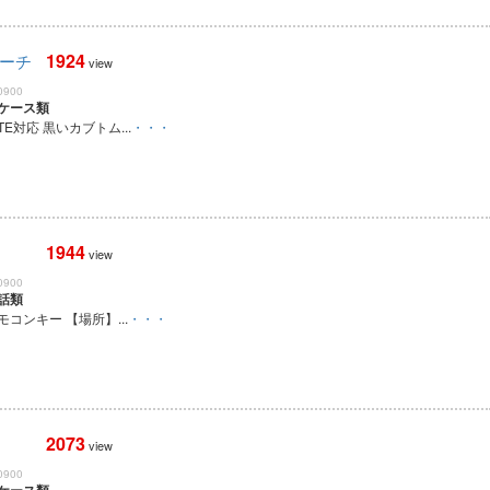
1924
ポーチ
view
0900
ケース類
E対応 黒いカブトム...
・・・
1944
view
0900
話類
コンキー 【場所】...
・・・
2073
view
0900