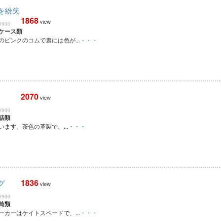
を紛失
1868
view
0900
ケース類
ピンクのコムで裏には色が...
・・・
2070
view
0900
話類
ます。茶色の革製で、...
・・・
1836
グ
view
0900
筒類
カーはケイトスペードで、...
・・・