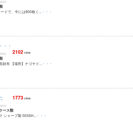
0900
類
ドで、中には800枚く...
・・・
・・・
2102
view
0900
類
財布 【場所】ナゴヤド...
・・・
1773
た
view
0900
ケース類
シャープ製 003SH...
・・・