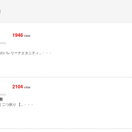
問
1946
view
0900
のバレリーナエタニティ...
・・・
2104
view
0900
類
 二つ折り 【...
・・・