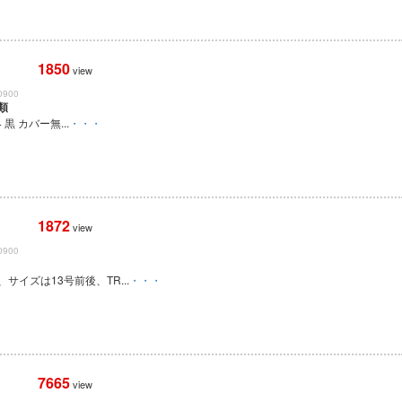
1850
view
0900
類
4 黒 カバー無...
・・・
1872
view
0900
サイズは13号前後、TR...
・・・
7665
view