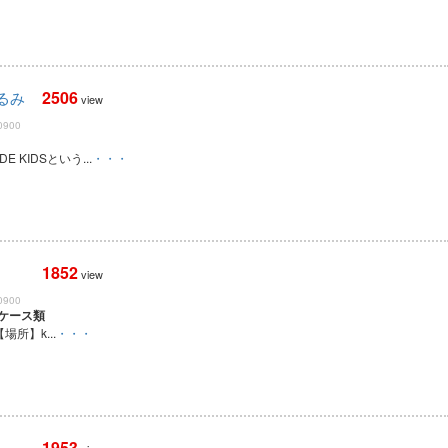
2506
るみ
view
0900
E KIDSという...
・・・
1852
view
0900
ケース類
【場所】k...
・・・
1953