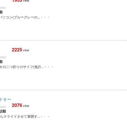
view
0900
類
ソコン(ブルーグレーの...
・・・
2225
view
0900
類
の二つ折りのサイフ(免許...
・・・
ドキー
2076
view
0900
話類
らスライドさせて展開す...
・・・