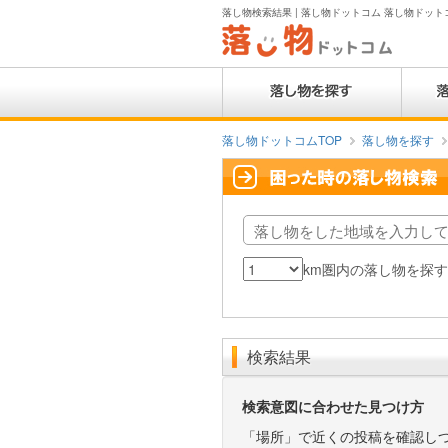
落し物検索結果 | 落し物ドットコム 落し物ドットコム
落し物ドットコムTOP
落し物を探す
落
し
km圏内の落し物を探
検
カ
物
索
テ
を
範
ゴ
し
囲
リ
た
検索結果
（km）
地
域
検索意図に合わせた見つけ方
「場所」で近くの投稿を確認し