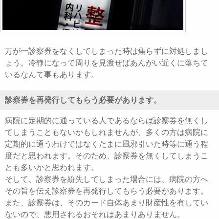
万が一診察券をなくしてしまった時は焦らずに対処しまし
ょう。冷静になって周りを見渡せばあんがい近くに落ちて
いるなんて事もあります。
診察券を再発行してもらう必要があります。
病院に定期的に通っている人であるならば診察券を無くし
てしまうこともないかもしれませんが、多くの方は病院に
定期的に通うわけではなくたまに風邪引いた時等に通う程
度だと思われます。そのため、診察券を無くしてしまうこ
とも多いかと思われます。
そして、診察券を紛失してしまった場合には、病院の方へ
その旨を伝え診察券を再発行してもらう必要があります。
また、診察券は、そのカード自体あまり財産性を有してい
ないので、悪用されるおそれはあまりありません。