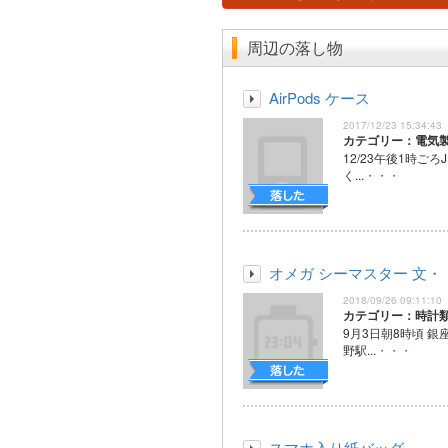
周辺の落し物
AirPods ケース
2017/12/23 15:34:43
カテゴリー：電気
12/23午後1時ご
く...
・・・
オメガ シーマスター 文・
2018/09/26 09:11:10
カテゴリー：時計
9月3日朝8時頃 銀
野駅...
・・・
スマホ入り紙バッグ