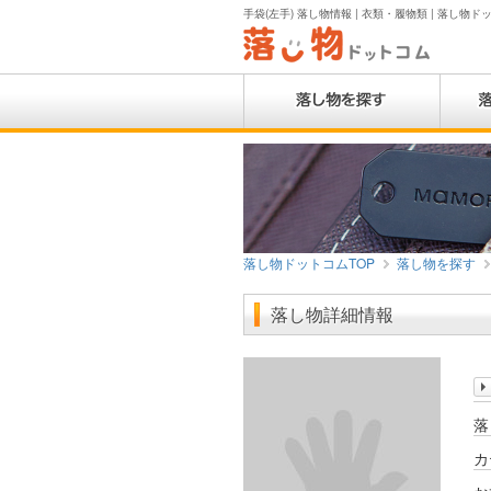
手袋(左手) 落し物情報 | 衣類・履物類 | 落し物ド
落し物ドットコムTOP
落し物を探す
落し物詳細情報
落
カ