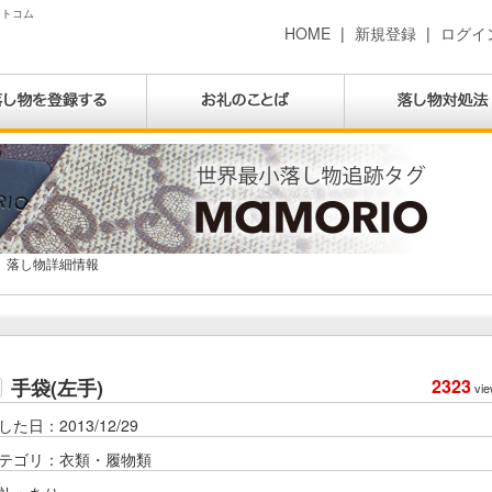
ットコム
HOME
|
新規登録
|
ログイ
落し物詳細情報
手袋(左手)
2323
vie
した日：2013/12/29
テゴリ：衣類・履物類