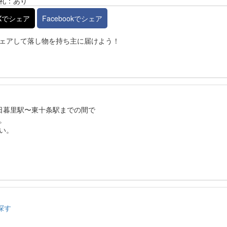
礼：あり
Xでシェア
Facebookでシェア
ェアして落し物を持ち主に届けよう！
西日暮里駅〜東十条駅までの間で
。
い。
探す