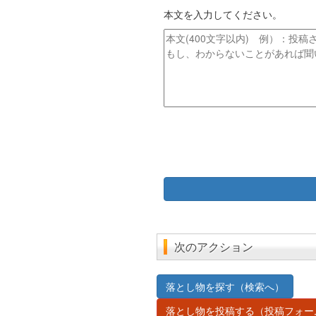
イ
レ
本文を入力してください。
ト
ス
ル
本
文
次のアクション
落とし物を探す（検索へ）
落とし物を投稿する（投稿フォー