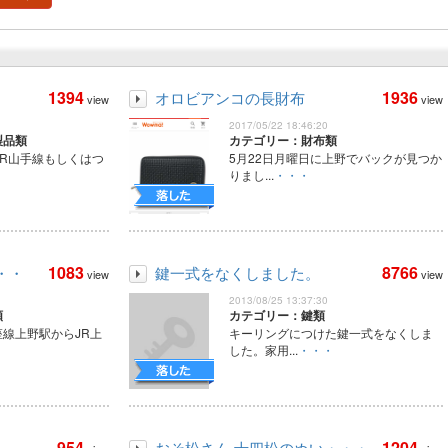
1394
1936
オロビアンコの長財布
view
view
2017/05/22 18:46:20
製品類
カテゴリー：財布類
ろJR山手線もしくはつ
5月22日月曜日に上野でバックが見つか
りまし...
・・・
1083
8766
・・
鍵一式をなくしました。
view
view
2013/08/25 13:37:30
類
カテゴリー：鍵類
座線上野駅からJR上
キーリングにつけた鍵一式をなくしま
した。家用...
・・・
954
1204
おそ松さん 十四松のぬい・・・