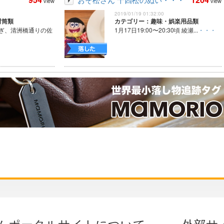
view
view
2019/01/19 01:32:00
封筒類
カテゴリー：趣味・娯楽用品類
過ぎ、清洲橋通りの佐
1月17日19:00〜20:30頃 綾瀬...
・・・
ムポータルサイトについて
外部サ