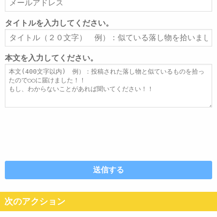
ー
ル
タイトルを入力してください。
ア
タ
ド
イ
レ
ト
本文を入力してください。
ス
ル
本
文
次のアクション