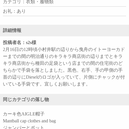
カテゴリ：衣類・履物類
お礼：あり
詳細情報
投稿者名：s2s様
2月16日の12時頃小村井駅の辺りから曳舟のイトーヨーカド
ーまでの間の明治通りのキラキラ商店街の辺りまでとキラ
キラ商店街から種田の足袋という店までの間の住宅街のど
ちらかで手袋を落としました。黒色、右手、手の甲側の手
首の辺りにDieselのロゴが入っていて、片側にチャックが付
いている手袋です。宜しくお願いします。
同じカテゴリの落し物
カーキ色AIGLE帽子
Mantball cap clothes and bag
ジャンパーとポット