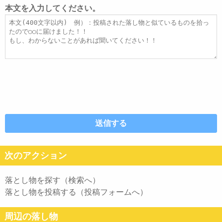
レ
ト
本文を入力してください。
ス
ル
本
文
次のアクション
落とし物を探す（検索へ）
落とし物を投稿する（投稿フォームへ）
周辺の落し物