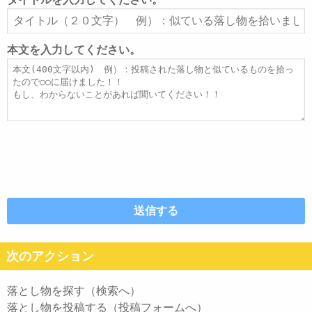
ア
タ
ド
イ
レ
ト
本文を入力してください。
ス
ル
本
文
次のアクション
落とし物を探す（検索へ）
落とし物を投稿する（投稿フォームへ）