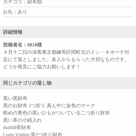
カテゴリ：財布類
お礼：あり
詳細情報
投稿者名：8810様
４月十二日の深夜東京都練馬区関町北のドン・キホーテ付
近にて落としました。友人からもらった大切なものです。
どうか発見にご協力お願いします！
同じカテゴリの落し物
黒い黒財布
黒のお財布 2つ折り 真ん中に金色のマーク
暗めの青色の黒いひもがついている二つ折り財布
黒い革の小銭入れ
dunhill長財布
Louis Vuitton 黒2つ折り財布