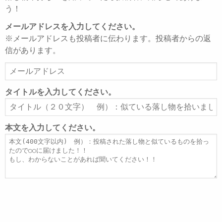
う！
メールアドレスを入力してください。
※メールアドレスも投稿者に伝わります。投稿者からの返
信があります。
メ
ー
ル
タイトルを入力してください。
ア
タ
ド
イ
レ
ト
本文を入力してください。
ス
ル
本
文