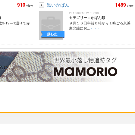
910
1489
黒いかばん
view
view
2017/09/16 21:07:38
類
カテゴリー：かばん類
太3‐19―1辺りで赤
９月１６日午前０時から１時ごろ京浜
東北線にお...
・・・