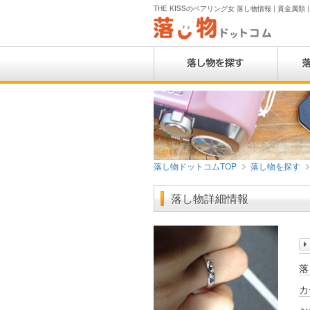
THE KISSのベアリング女 落し物情報 | 貴金属類 
落し物ドットコムTOP
落し物を探す
落し物詳細情報
落
カ