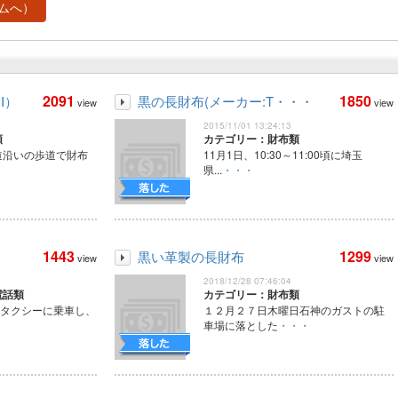
ムへ）
2091
1850
I）
黒の長財布(メーカー:T・・・
view
view
2015/11/01 13:24:13
類
カテゴリー：財布類
道沿いの歩道で財布
11月1日、10:30～11:00頃に埼玉
県...
・・・
1443
1299
黒い革製の長財布
view
view
2018/12/28 07:46:04
電話類
カテゴリー：財布類
らタクシーに乗車し、
１２月２７日木曜日石神のガストの駐
車場に落とした
・・・