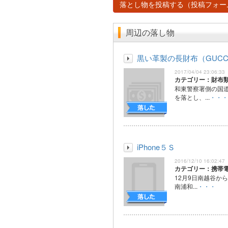
落とし物を投稿する（投稿フォー
周辺の落し物
黒い革製の長財布（GUCC
2017/04/04 23:06:33
カテゴリー：財布
和東警察署側の国
を落とし、...
・・・
iPhone５Ｓ
2016/12/10 16:02:47
カテゴリー：携帯
12月9日南越谷か
南浦和...
・・・