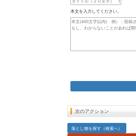
ド
イ
レ
本文を入力してください。
ト
ス
ル
本
文
次のアクション
落とし物を探す（検索へ）