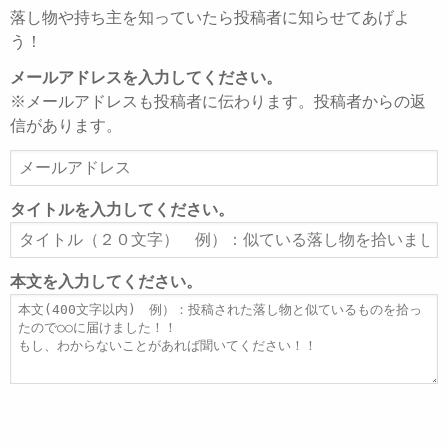
落し物や持ち主を知っていたら投稿者に知らせてあげよ
う！
メールアドレスを入力してください。
※メールアドレスも投稿者に伝わります。投稿者からの返
信があります。
メ
ー
ル
タイトルを入力してください。
ア
タ
ド
イ
レ
ト
本文を入力してください。
ス
ル
本
文