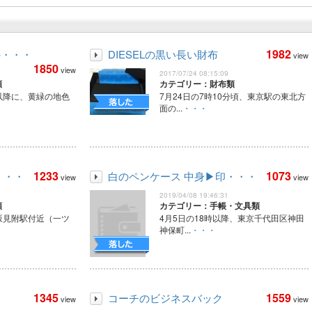
1982
の・・・
DIESELの黒い長い財布
view
1850
view
2017/07/24 08:15:09
類
カテゴリー：財布類
分以降に、黄緑の地色
7月24日の7時10分頃、東京駅の東北方
面の...
・・・
1233
1073
・・・
白のペンケース 中身▶印・・・
view
view
2019/04/08 19:46:31
類
カテゴリー：手帳・文具類
赤坂見附駅付近（一ツ
4月5日の18時以降、東京千代田区神田
神保町...
・・・
1345
1559
コーチのビジネスバック
view
view