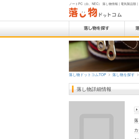
ノートPC（白、NEC） 落し物情報 | 電気製品類 
落し物ドットコムTOP
落し物を探す
落し物詳細情報
落
カ