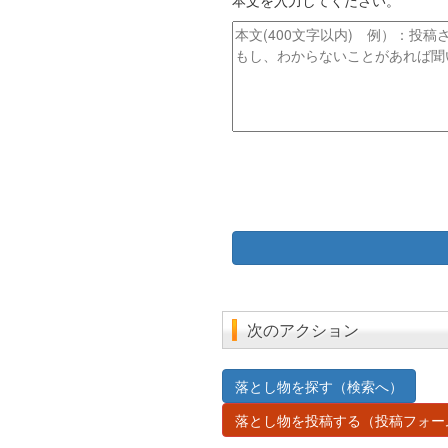
本文を入力してください。
ト
ス
ル
本
文
次のアクション
落とし物を探す（検索へ）
落とし物を投稿する（投稿フォー