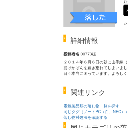
お
シ
詳細情報
投稿者名
00773様
２０１４年６月６日の朝に山手線（
提げかばんを置き忘れてしまいまし
日々本当に困っています。よろしく
関連リンク
電気製品類の落し物一覧を探す
同じタグ（ノートPC（白、NEC）
落し物対処法を確認する
同じカテゴリの落