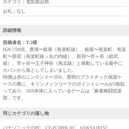
カテゴリ：電気製品類
お礼：なし
詳細情報
投稿者名：T-2様
H26 7/20頃、豊洲〜銀座（有楽町線）、銀座〜有楽町、有楽
町〜新宿（有楽町線→丸の内線）、新宿〜市ヶ谷（総武
線）、市ヶ谷〜王子神谷（南北線）と移動している最中に
カバンから落としてしまいました。
特徴は赤のニンテンドー3DS、透明のプラスチック保護ケ
ースの裏に、キリンメッツコーラのポイントシールが2枚貼
ってあり、3DS本体に入っているゲームは「麻雀格闘倶楽
部」です。
同じカテゴリの落し物
パナソニックのPC CF-FC6B9LAC 6AKSA18152