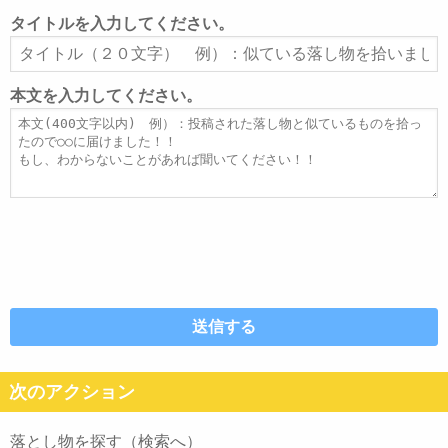
ル
タイトルを入力してください。
ア
タ
ド
イ
レ
ト
本文を入力してください。
ス
ル
本
文
次のアクション
落とし物を探す（検索へ）