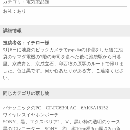
カテゴリ：電気製品類
お礼：あり
詳細情報
投稿者名：イチロー様
9月6日に池袋のビックカメラでpspvitaの修理をした後に池
袋のヤマダ電機の7階の寿司を食べた後に池袋駅から日暮
里、京成青と、京成立石、印西牧の原駅のルートで帰りま
した。色は黒です。何か心あたりがある方、ご連絡くださ
い。
同じカテゴリの落し物
パナソニックのPC CF-FC6B9LAC 6AKSA18152
ワイヤレスイヤホンポーチ
SONY、黒、エクスペリア1、Ⅴ、黒い枠の透明のケース
黒のICレコーダー SONY 約、縦10cm横3cm厚さ2cm角、