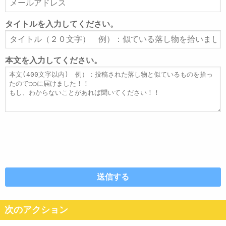
ー
ル
タイトルを入力してください。
ア
タ
ド
イ
レ
ト
本文を入力してください。
ス
ル
本
文
次のアクション