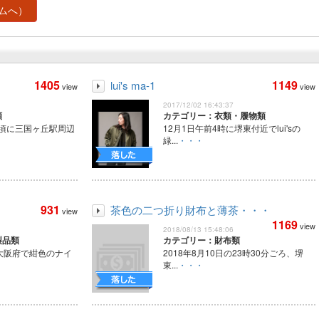
ムへ）
1405
1149
lui's ma-1
view
view
2017/12/02 16:43:37
類
カテゴリー：衣類・履物類
0頃に三国ヶ丘駅周辺
12月1日午前4時に堺東付近でlui'sの
緑...
・・・
931
茶色の二つ折り財布と薄茶・・・
view
1169
view
2018/08/13 15:48:06
製品類
カテゴリー：財布類
大阪府で紺色のナイ
2018年8月10日の23時30分ごろ、堺
東...
・・・