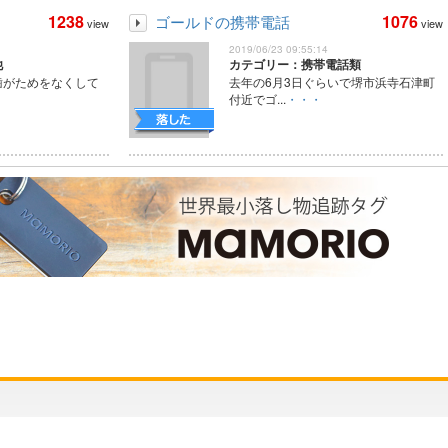
1238
1076
ゴールドの携帯電話
view
view
2019/06/23 09:55:14
他
カテゴリー：携帯電話類
歯がためをなくして
去年の6月3日ぐらいで堺市浜寺石津町
付近でゴ...
・・・