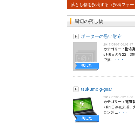
落とし物を投稿する（投稿フォー
周辺の落し物
ポーターの黒い財布
2017/05/07 00:03:47
カテゴリー：財布
5月6日の夜22：3
で落...
・・・
tsukumo g-gear
2019/07/05 03:10:00
カテゴリー：電気
7月1日深夜未明、
ロン製 ...
・・・