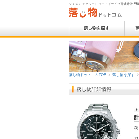
シチズン エクシード エコ・ドライブ電波時計 EBS74
落し物ドットコムTOP
落し物を探す
落し物詳細情報
計
落
カ