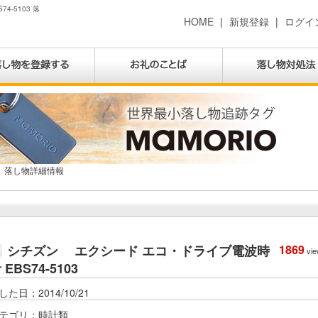
-5103 落
HOME
|
新規登録
|
ログイ
落し物詳細情報
シチズン エクシード エコ・ドライブ電波時
1869
vie
 EBS74-5103
した日：2014/10/21
テゴリ：時計類