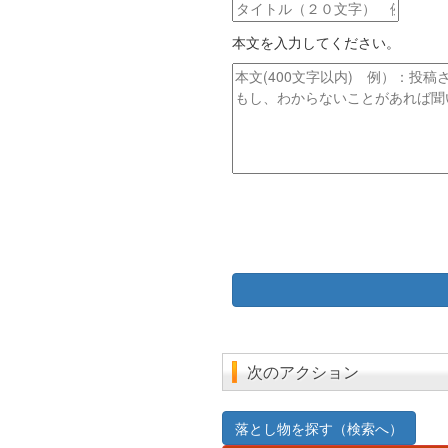
タ
ド
イ
レ
本文を入力してください。
ト
ス
ル
本
文
次のアクション
落とし物を探す（検索へ）