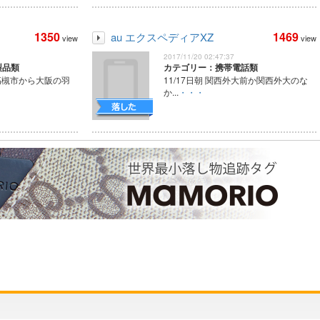
1350
1469
au エクスペディアXZ
view
view
2017/11/20 02:47:37
製品類
カテゴリー：携帯電話類
日高槻市から大阪の羽
11/17日朝 関西外大前か関西外大のな
か...
・・・