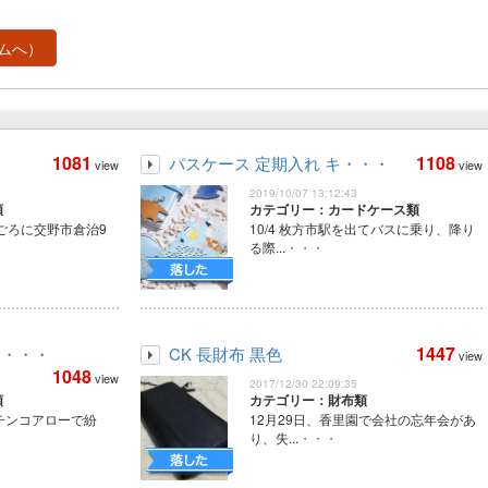
ムへ）
1081
1108
パスケース 定期入れ キ・・・
view
view
2019/10/07 13:12:43
類
カテゴリー：カードケース類
半ごろに交野市倉治9
10/4 枚方市駅を出てバスに乗り、降り
る際...
・・・
1447
険・・・
CK 長財布 黒色
view
1048
view
2017/12/30 22:09:35
類
カテゴリー：財布類
チンコアローで紛
12月29日、香里園で会社の忘年会があ
り、失...
・・・