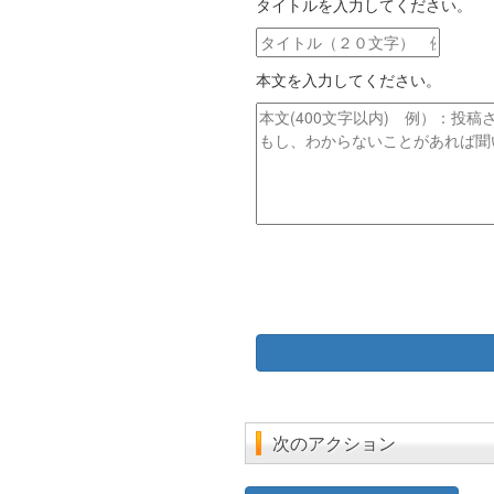
タイトルを入力してください。
ル
ア
タ
ド
イ
レ
本文を入力してください。
ト
ス
ル
本
文
次のアクション