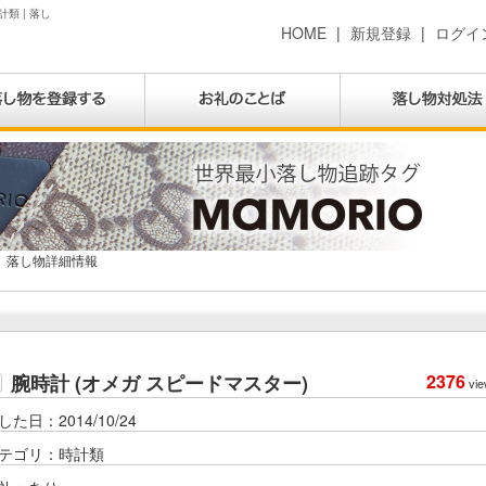
計類 | 落し
HOME
|
新規登録
|
ログイ
落し物詳細情報
腕時計 (オメガ スピードマスター)
2376
vie
した日：2014/10/24
テゴリ：時計類