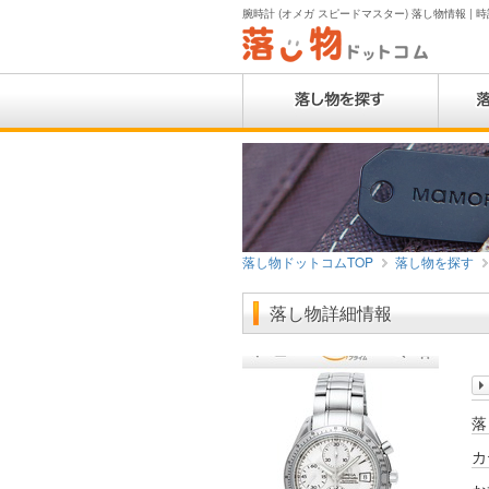
腕時計 (オメガ スピードマスター) 落し物情報 | 時
落し物ドットコムTOP
落し物を探す
落し物詳細情報
落
カ