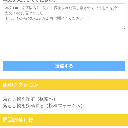
ス
ル
本
文
次のアクション
落とし物を探す（検索へ）
落とし物を投稿する（投稿フォームへ）
周辺の落し物