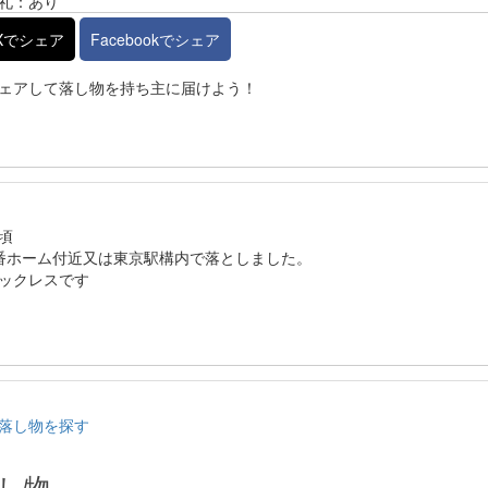
礼：あり
Xでシェア
Facebookでシェア
ェアして落し物を持ち主に届けよう！
頃
番ホーム付近又は東京駅構内で落としました。
ックレスです
の落し物を探す
し物