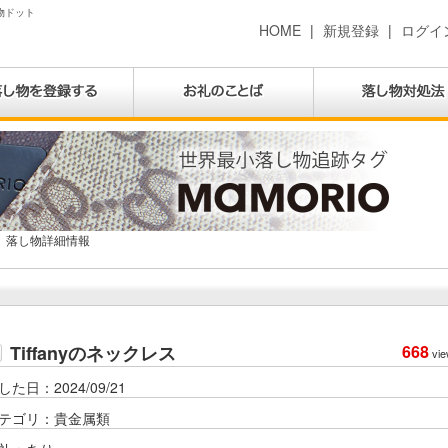
し物ドット
HOME
|
新規登録
|
ログイ
落し物詳細情報
Tiffanyのネックレス
668
vie
した日：2024/09/21
テゴリ：貴金属類