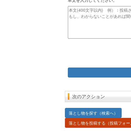
本文を入力してください。
ト
ス
ル
本
文
次のアクション
落とし物を探す（検索へ）
落とし物を投稿する（投稿フォー