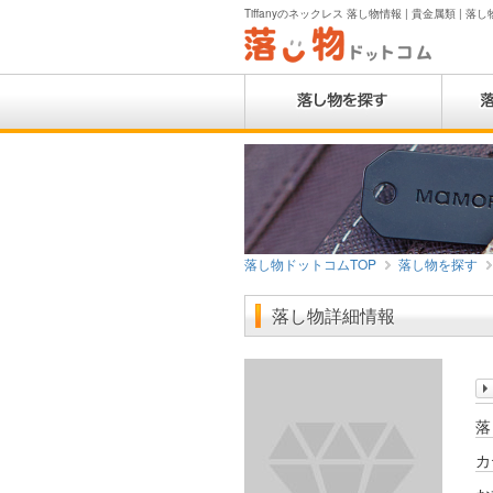
Tiffanyのネックレス 落し物情報 | 貴金属類 | 落
落し物ドットコムTOP
落し物を探す
落し物詳細情報
落
カ