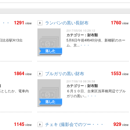
1291
1760
・・・
ランバンの黒い長財布
view
view
2017/05/06 10:29:12
カテゴリー：財布類
 日比谷駅A13出
5月6日午前4時40分頃、新橋駅のホー
ム、京...
・・・
1864
1553
ブルガリの黒い財布
view
view
2017/06/18 09:36:58
類
カテゴリー：財布類
落としたか、電車内
６月１０日、台東区浅草橋周辺でブル
ガリの黒い...
・・・
1145
929
チェキ (撮影会でのツー・・・
view
view