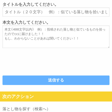
ル
タイトルを入力してください。
ア
タ
ド
イ
レ
ト
本文を入力してください。
ス
ル
本
文
次のアクション
落とし物を探す（検索へ）