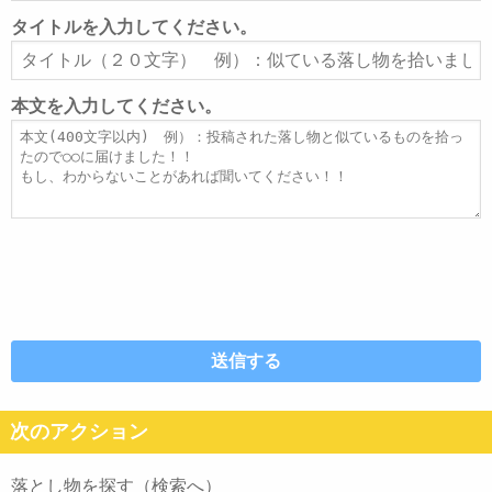
ル
タイトルを入力してください。
ア
タ
ド
イ
レ
ト
本文を入力してください。
ス
ル
本
文
次のアクション
落とし物を探す（検索へ）