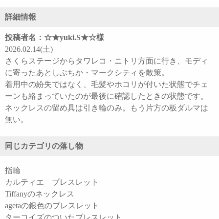
詳細情報
投稿者名：☆★yuki.S★☆様
2026.02.14(土)
さくらステージからタワレコ・ニトリ方面に行き、モディ
に寄ったあとしぶちか・マークシティを散策。
着用中の紛失ではなく、毛髪やホコリが付いた状態でチェ
ーンも絡まっていたのが最後に確認したときの状態です。
ネックレスの留め具は引き輪のみ。もう片方の板ダルマは
無い。
同じカテゴリの落し物
指輪
カルティエ ブレスレット
Tiffanyのネックレス
agetaの銀色のブレスレット
ターコイズのついたブレスレット