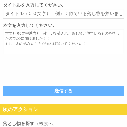
ル
タイトルを入力してください。
ア
タ
ド
イ
レ
ト
本文を入力してください。
ス
ル
本
文
次のアクション
落とし物を探す（検索へ）