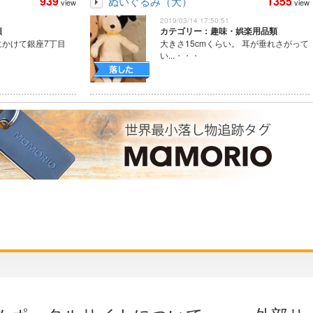
939
1355
ぬいぐるみ（犬）
view
view
2019/03/14 17:50:51
類
カテゴリー：趣味・娯楽用品類
夜にかけて銀座7丁目
大きさ15cmくらい。 耳が垂れさがって
い...
・・・