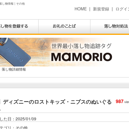
し物情報 | その他
HOME
|
新規登録
|
ログイ
落し物詳細情報
ディズニーのロストキッズ・ニブスのぬいぐる
987
vie
み
した日：2025/01/09
テゴリ：その他