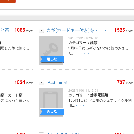
1065
1525
緑と茶
カギ(カードキー付き)を・・・
view
view
2018/09/26 16:37:10
類
カテゴリー：鍵類
利用した際に無くし
9月25日にカギかないのに気づきまし
た。 ...
・・・
1534
737
iPad mini6
view
view
2023/11/01 11:12:01
書類・カード類
カテゴリー：携帯電話類
ースに入った白いカ
10月31日に ドコモのシェアサイクル利
用...
・・・