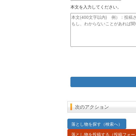
ド
イ
レ
本文を入力してください。
ト
ス
ル
本
文
次のアクション
落とし物を探す（検索へ）
落とし物を投稿する（投稿フォー