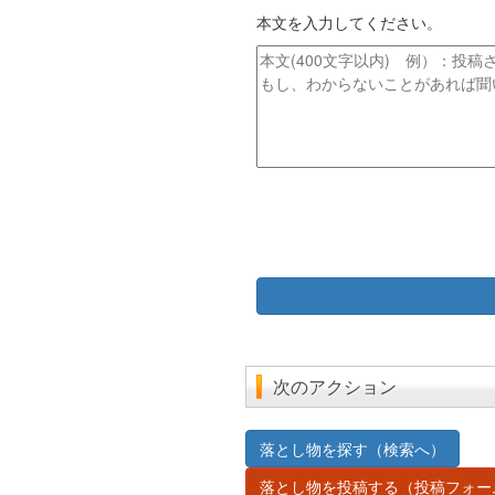
イ
レ
本文を入力してください。
ト
ス
ル
本
文
次のアクション
落とし物を探す（検索へ）
落とし物を投稿する（投稿フォー