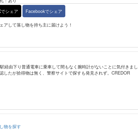
礼：あり
Xでシェア
Facebookでシェア
ェアして落し物を持ち主に届けよう！
戸駅経由下り普通電車に乗車して間もなく腕時計がないことに気付きまし
認したが拾得物は無く、警察サイトで探すも発見されず。CREDOR
し物を探す