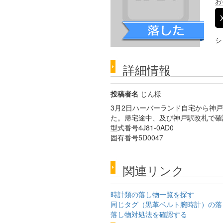
お
シ
詳細情報
投稿者名
じん様
3月2日ハーバーランド自宅から神
た。帰宅途中、及び神戸駅改札で確
型式番号4J81-0AD0
固有番号5D0047
関連リンク
時計類の落し物一覧を探す
同じタグ（黒革ベルト腕時計）の落
落し物対処法を確認する