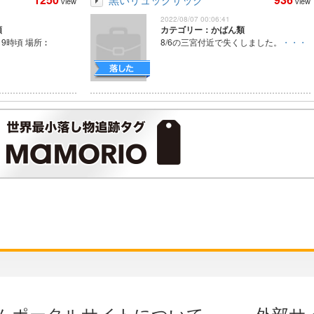
view
view
2022/08/07 00:06:41
類
カテゴリー：かばん類
M19時頃 場所︰
8/6の三宮付近で失くしました。
・・・
ムポータルサイトについて
外部サ