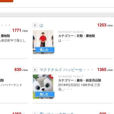
1253
ジ・・・
は
view
1771
view
2018/02/07 22:30:00
・履物類
カテゴリー：衣類・履物類
ら南京町中で落とし
は
・・・
630
1365
マクドナルド ハッピーセ・・・
view
view
2018/05/22 14:34:17
属類
カテゴリー：趣味・娯楽用品類
神戸 ハーバーランド
2018年5月22日 13時半頃 三宮
花...
・・・
1250
936
黒いリュックサック