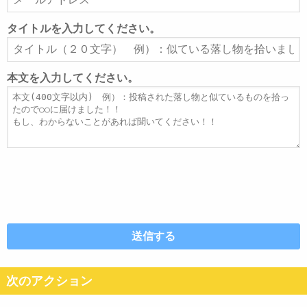
ー
ル
タイトルを入力してください。
ア
タ
ド
イ
レ
ト
本文を入力してください。
ス
ル
本
文
次のアクション