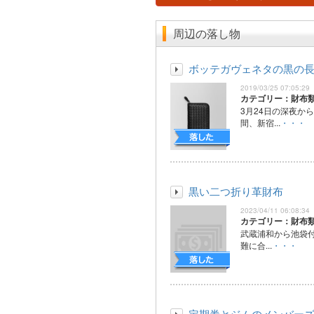
周辺の落し物
ボッテガヴェネタの黒の
2019/03/25 07:05:29
カテゴリー：財布
3月24日の深夜か
間、新宿...
・・・
黒い二つ折り革財布
2023/04/11 06:08:34
カテゴリー：財布
武蔵浦和から池袋付
難に合...
・・・
定期券とジムのメンバー