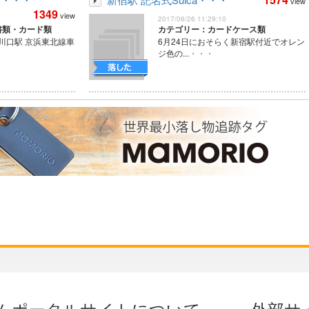
view
1349
view
2017/06/26 11:29:10
書類・カード類
カテゴリー：カードケース類
、川口駅 京浜東北線車
6月24日におそらく新宿駅付近でオレン
ジ色の...
・・・
ムポータルサイトについて
外部サ