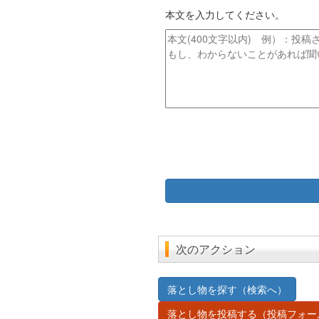
イ
レ
本文を入力してください。
ト
ス
ル
本
文
次のアクション
落とし物を探す（検索へ）
落とし物を投稿する（投稿フォー