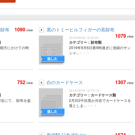
1090
長財布
黒のトミーヒルフィガーの長財布
view
1079
view
2019/09/06 15:22:04
類
カテゴリー：財布類
ら朝方にかけての時
2019年9月6日夜9時過ぎに池袋のサン
シャ...
・・・
752
1307
白のカードケース
view
view
2018/02/04 12:15:13
類
カテゴリー：カードケース類
近にて、 財布を盗
2月3日中目黒か渋谷でカードケースを
落としま...
・・・
1574
ズ・・・
新宿駅 記名式Suica・・・