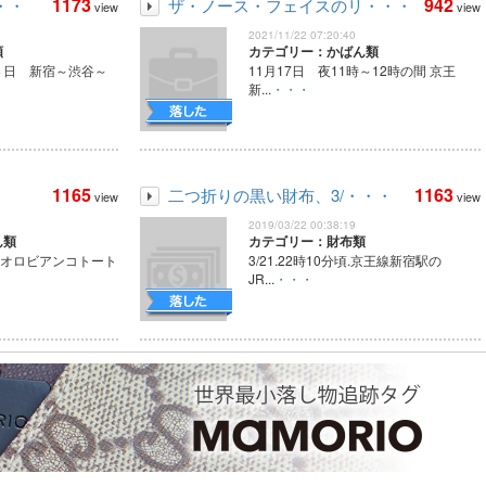
1173
942
・・
ザ・ノース・フェイスのリ・・・
view
view
2021/11/22 07:20:40
類
カテゴリー：かばん類
４日 新宿～渋谷～
11月17日 夜11時～12時の間 京王
新...
・・・
1165
1163
二つ折りの黒い財布、3/・・・
view
view
2019/03/22 00:38:19
ん類
カテゴリー：財布類
のオロビアンコトート
3/21.22時10分頃.京王線新宿駅の
JR...
・・・