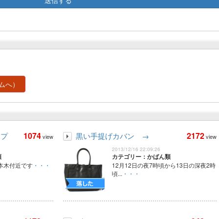
ムへ）
1074
2172
ップ
黒い手提げカバン →
view
view
2013/12/16 22:09:26
類
カテゴリー：かばん類
六本木付近です
・・・
12月12日の夜7時頃から13日の深夜2時
頃...
・・・