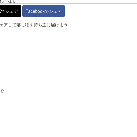
礼：なし
Xでシェア
Facebookでシェア
ェアして落し物を持ち主に届けよう！
で