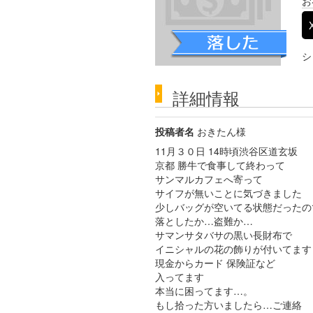
お
シ
詳細情報
投稿者名
おきたん様
11月３０日 14時頃渋谷区道玄坂
京都 勝牛で食事して終わって
サンマルカフェへ寄って
サイフが無いことに気づきました
少しバッグが空いてる状態だったの
落としたか…盗難か…
サマンサタバサの黒い長財布で
イニシャルの花の飾りが付いてます
現金からカード 保険証など
入ってます
本当に困ってます…。
もし拾った方いましたら…ご連絡