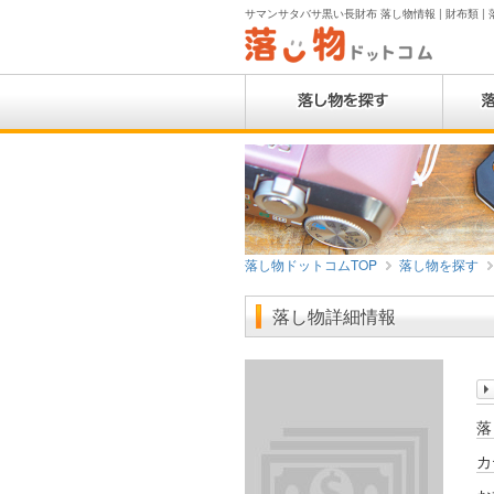
サマンサタバサ黒い長財布 落し物情報 | 財布類 |
落し物ドットコムTOP
落し物を探す
落し物詳細情報
落
カ