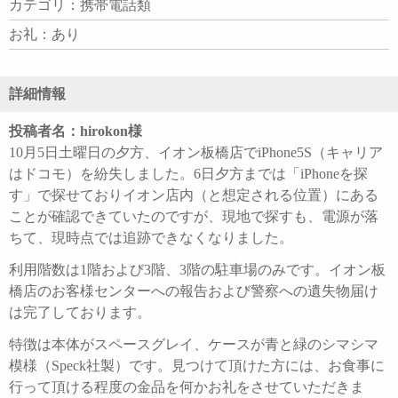
カテゴリ：携帯電話類
お礼：あり
詳細情報
投稿者名：hirokon様
10月5日土曜日の夕方、イオン板橋店でiPhone5S（キャリア
はドコモ）を紛失しました。6日夕方までは「iPhoneを探
す」で探せておりイオン店内（と想定される位置）にある
ことが確認できていたのですが、現地で探すも、電源が落
ちて、現時点では追跡できなくなりました。
利用階数は1階および3階、3階の駐車場のみです。イオン板
橋店のお客様センターへの報告および警察への遺失物届け
は完了しております。
特徴は本体がスペースグレイ、ケースが青と緑のシマシマ
模様（Speck社製）です。見つけて頂けた方には、お食事に
行って頂ける程度の金品を何かお礼をさせていただきま