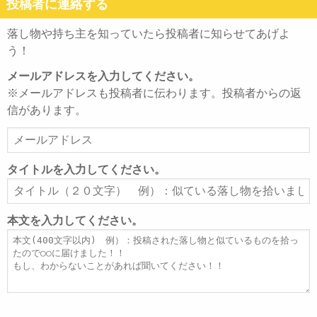
投稿者に連絡する
落し物や持ち主を知っていたら投稿者に知らせてあげよ
う！
メールアドレスを入力してください。
※メールアドレスも投稿者に伝わります。投稿者からの返
信があります。
メ
ー
ル
タイトルを入力してください。
ア
タ
ド
イ
レ
ト
本文を入力してください。
ス
ル
本
文