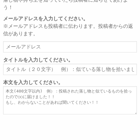
う！
メールアドレスを入力してください。
※メールアドレスも投稿者に伝わります。投稿者からの返
信があります。
メ
ー
ル
タイトルを入力してください。
ア
タ
ド
イ
レ
ト
本文を入力してください。
ス
ル
本
文